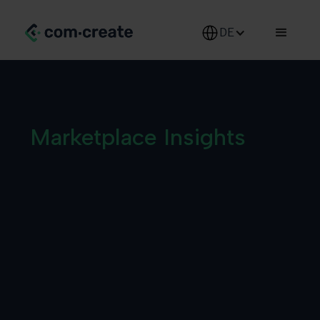
DE-DE
Marketplace Insights
, die
Du wirklich brauchst
In unserem Blog geht’s um das, was
Marken und Händler auf Marktplätzen
wirklich brauchen. Tipps zu
Automatisierung, PlentyONE, Mirakl & Co.
– kompakt, verständlich und mit echten
Praxisbeispielen.