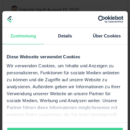
Valentin Hauß
•
August 20, 2025
Multichannel
PlentyONE
Zustimmung
Details
Über Cookies
Diese Webseite verwendet Cookies
Wir verwenden Cookies, um Inhalte und Anzeigen zu
personalisieren, Funktionen für soziale Medien anbieten
zu können und die Zugriffe auf unsere Website zu
analysieren. Außerdem geben wir Informationen zu Ihrer
Verwendung unserer Website an unsere Partner für
soziale Medien, Werbung und Analysen weiter. Unsere
Partner führen diese Informationen möglicherweise mit
Marktplatzwahl als Umsatzhebel - Warum
weiteren Daten zusammen, die Sie ihnen bereitgestellt
90 % der Händler Umsatz verschenken –
haben oder die sie im Rahmen Ihrer Nutzung der Dienste
und wie spezialisierte Plattformen zum
Wachstumstreiber werden
gesammelt haben.