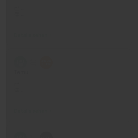
...
...
Details sehen
Temu
...
...
Details sehen