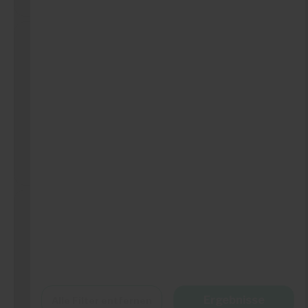
Carrefour
...
...
Details sehen
Big Bang
...
...
Ergebnisse
Alle Filter entfernen