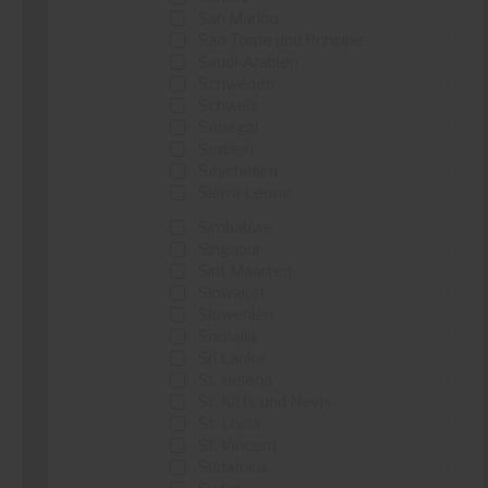
San Marino
0
Sao Tome und Principe
0
Saudi-Arabien
0
Schweden
0
La Redoute
Schweiz
0
Senegal
0
...
Serbien
0
...
Seychellen
0
Sierra Leone
0
Simbabwe
0
Details sehen
Singapur
0
Sint Maarten
0
Slowakei
0
Slowenien
0
Somalia
0
Sri Lanka
0
Boulanger
St. Helena
0
St. Kitts und Nevis
0
...
St. Lucia
0
...
St. Vincent
0
Südafrika
0