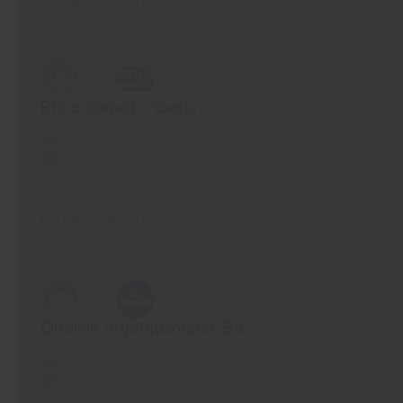
Details sehen
Brico Depot - Iberia
...
...
Details sehen
Obelink Vrijetijdsmarkt BV.
...
...