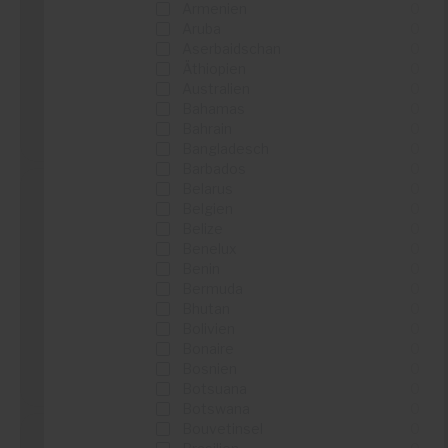
BILD Marktplatz
Armenien
0
Aruba
0
...
Aserbaidschan
0
...
Äthiopien
0
Australien
0
Bahamas
0
Details sehen
Bahrain
0
Bangladesch
0
Barbados
0
Belarus
0
Belgien
0
Belize
0
TikTok
Benelux
0
Benin
0
...
Bermuda
0
...
Bhutan
0
Bolivien
0
Bonaire
0
Bosnien
0
Details sehen
Botsuana
0
Botswana
0
Bouvetinsel
0