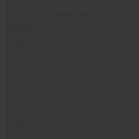
Allegro-Anbindung in Vorbereitung
Interesse anmelden
Verfügbar in Kürze
Coming Soon
Shop Apotheke Europe
...
...
Details sehen
Leroy Merlin