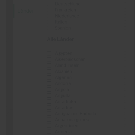
Deutschland
0
...
Frankreich
0
Länder
Niederlande
0
Italien
0
Details sehen
Spanien
0
Alle Länder
Ägypten
0
Aiserbaidschan
0
Maisons du Monde
Âland-Inseln
0
Albanien
0
...
Algerien
0
...
Andorra
0
Angola
0
Anguilla
0
Details sehen
Antarktika
0
Antarktis
0
Antigua und Barbuda
0
Äquatorialguinea
0
Argentinien
0
Armenia
0