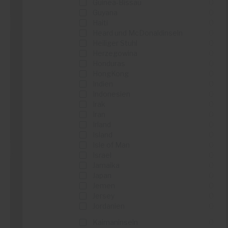
Guinea-Bissau
0
Details sehen
Guyana
0
Haiti
0
Heard und McDonaldinseln
0
Heiliger Stuhl
0
Herzegowina
0
Honduras
0
Dress-for-Less
HongKong
0
Indien
0
...
Indonesien
0
...
Irak
0
Iran
0
Irland
0
Details sehen
Island
0
Isle of Man
0
Israel
0
Jamaika
0
Japan
0
Jemen
0
Secret Sales
Jersey
0
Jordanien
0
...
...
Kaimaninseln
0