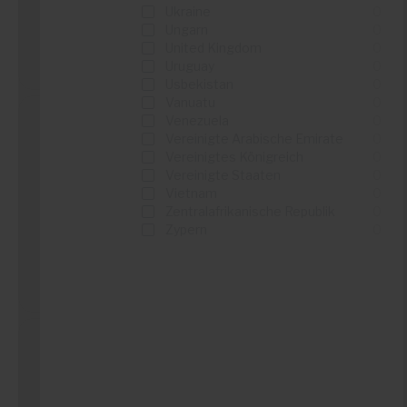
Ukraine
0
Ungarn
0
United Kingdom
0
Details sehen
Uruguay
0
Usbekistan
0
Vanuatu
0
Venezuela
0
Vereinigte Arabische Emirate
0
Vereinigtes Königreich
0
MediaMarktSaturn
Vereinigte Staaten
0
Vietnam
0
...
Zentralafrikanische Republik
0
...
Zypern
0
Details sehen
B&Q