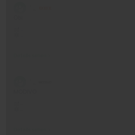
Obi
...
...
Details sehen
MODIVO
...
...
Details sehen