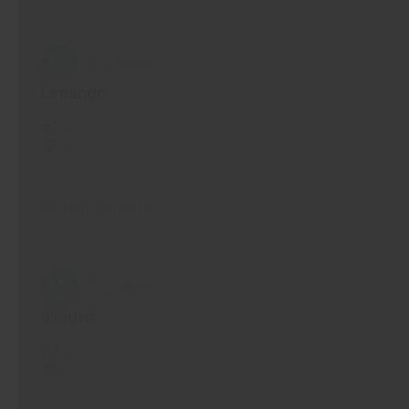
Limango
...
...
Details sehen
allegro
...
...