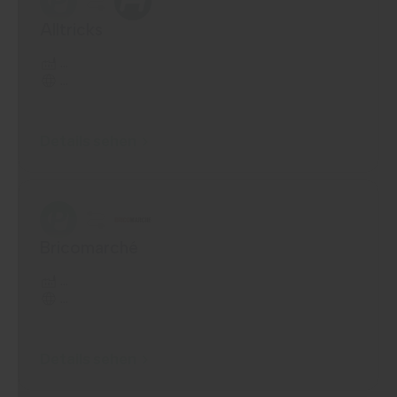
Alltricks
...
...
Details sehen
Bricomarché
...
...
Details sehen