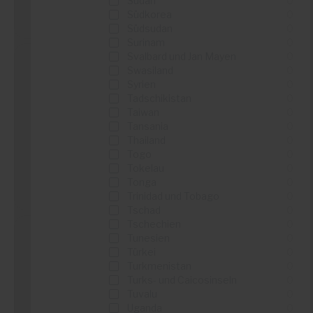
Sudan
0
Details sehen
Südkorea
0
Südsudan
0
Surinam
0
Svalbard und Jan Mayen
0
Swasiland
0
Syrien
0
Kruidvat
Tadschikistan
0
Taiwan
0
...
Tansania
0
...
Thailand
0
Togo
0
Tokelau
0
Tonga
0
Details sehen
Trinidad und Tobago
0
Tschad
0
Tschechien
0
Tunesien
0
Türkei
0
Turkmenistan
0
El Corte Inglés
Turks- und Caicosinseln
0
Tuvalu
0
...
Uganda
0
...