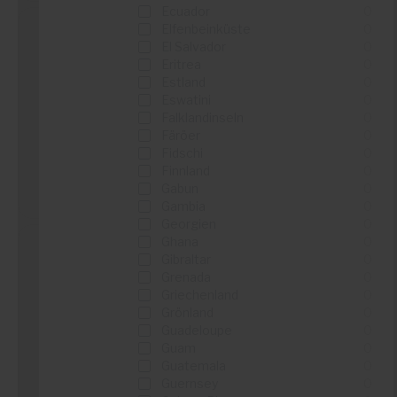
Ecuador
0
Elfenbeinküste
0
El Salvador
0
Eritrea
0
Rue Du Commerce
Estland
0
Eswatini
0
...
Falklandinseln
0
...
Färöer
0
Fidschi
0
Finnland
0
Details sehen
Gabun
0
Gambia
0
Georgien
0
Ghana
0
Gibraltar
0
Grenada
0
BUT
Griechenland
0
Grönland
0
...
Guadeloupe
0
...
Guam
0
Guatemala
0
Guernsey
0