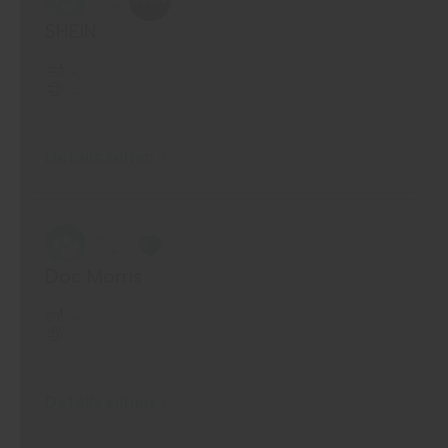
SHEIN
...
...
Details sehen
Doc Morris
...
...
Details sehen