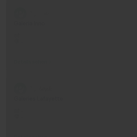
Galeria Inno
...
...
Details sehen
Galeries Lafayette
...
...