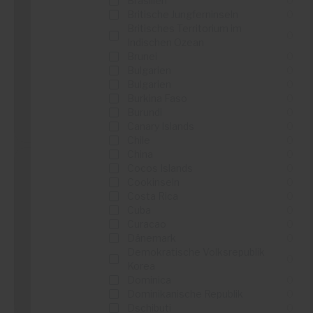
Brasilien
0
Britische Jungferninseln
0
BAUHAUS
Britisches Territorium im
0
Indischen Ozean
...
Brunei
0
...
Bulgarien
0
Bulgarien
0
Burkina Faso
0
Burundi
0
Details sehen
Canary Islands
0
Chile
0
China
0
Cocos Islands
0
Cookinseln
0
Costa Rica
0
Vente Unique
Cuba
0
Curacao
0
...
Dänemark
0
...
Demokratische Volksrepublik
0
Korea
Dominica
0
Details sehen
Dominikanische Republik
0
Dschibuti
0