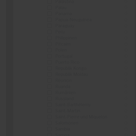
Palästina
0
Palau
0
Panama
0
Worten
Papua-Neuguinea
0
Paraguay
0
...
Peru
0
...
Philippinen
0
Pitcairn
0
Polen
0
Details sehen
Portugal
0
Puerto Rico
0
Republik Kongo
0
Republik Moldau
0
Réunion
0
Ruanda
0
Showroom Privé
Rumänien
0
Russland
0
...
Saint-Barthélemy
0
...
Saint-Martin
0
Saint-Pierre und Miquelon
0
Salomonen
0
Details sehen
Sambia
0
Samoa
0