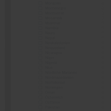
CASTORAMA
Mongolei
0
Montenegro
0
...
Montserrat
0
...
Mosambik
0
Myanmar
0
Namibia
0
Nauru
0
Details sehen
Nepal
0
Neukaledonien
0
Neuseeland
0
Nicaragua
0
Niger
0
Nigeria
0
Jardiland Gamm vert
Niue
0
Nördliche Marianen
0
...
Nordmazedonien
0
...
Norfolkinsel
0
Norwegen
0
Oman
0
Details sehen
Österreich
0
Osttimor
0
Pakistan
0