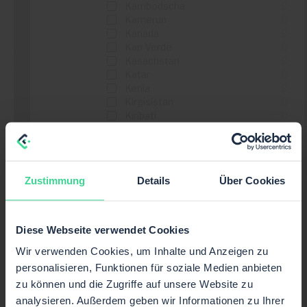
Kambodscha
0
Kamerun
0
Kanada
0
Details sehen
Kap Verde
0
Kasachstan
0
Katar
0
Kenia
0
Kirgisistan
0
Zooplus
Kiribati
0
Kokosinseln
0
...
Kolumbien
0
...
Komoren
0
Korea
0
Zustimmung
Details
Über Cookies
Kosovo
0
Kroatien
0
Details sehen
Kuwait
0
Laos
0
Diese Webseite verwendet Cookies
Lesotho
0
Wir verwenden Cookies, um Inhalte und Anzeigen zu
Lesotho
0
Lettland
0
personalisieren, Funktionen für soziale Medien anbieten
Libanon
0
Verbaudet
zu können und die Zugriffe auf unsere Website zu
Liberia
0
analysieren. Außerdem geben wir Informationen zu Ihrer