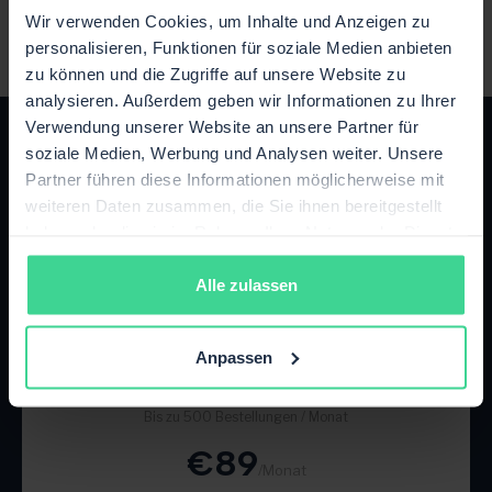
Wir verwenden Cookies, um Inhalte und Anzeigen zu
personalisieren, Funktionen für soziale Medien anbieten
zu können und die Zugriffe auf unsere Website zu
analysieren. Außerdem geben wir Informationen zu Ihrer
Verwendung unserer Website an unsere Partner für
soziale Medien, Werbung und Analysen weiter. Unsere
Partner führen diese Informationen möglicherweise mit
weiteren Daten zusammen, die Sie ihnen bereitgestellt
haben oder die sie im Rahmen Ihrer Nutzung der Dienste
Das passende Paket für dein
gesammelt haben.
Wachstum
Alle zulassen
Jederzeit flexibel upgraden oder kündigen.
Anpassen
Starter
Bis zu 500 Bestellungen / Monat
€89
/Monat