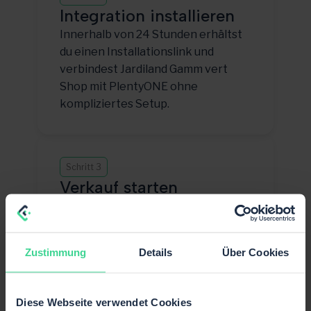
Integration installieren
Innerhalb von 24 Stunden erhältst
du einen Installationslink und
verbindest Jardiland Gamm vert
Shop mit PlentyONE ohne
kompliziertes Setup.
Schritt 3
Verkauf starten
Produktdaten, Lagerbestände
und Bestellungen synchronisieren
— damit du direkt auf Jardiland
Zustimmung
Details
Über Cookies
Gamm vert Shop skalieren kannst.
Diese Webseite verwendet Cookies