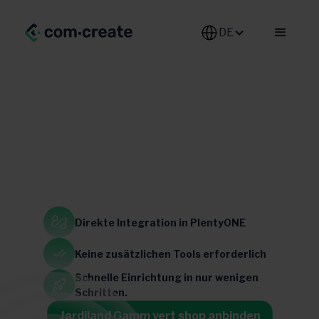
DE-DE
Home & Garden
Home & Living
Pets
Direkte Integration
in PlentyONE
Keine zusätzlichen
Tools erforderlich
Frankreich
Schnelle Einrichtung in
nur wenigen
Schritten.
Jardiland Gamm vert shop anbinden