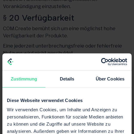
Vorankündigung einzustellen.
§ 20 Verfügbarkeit
COM.Create bemüht sich um eine möglichst hohe
Verfügbarkeit der Produkte.
Eine jederzeit unterbrechungsfreie oder fehlerfreie
Nutzung wird nicht geschuldet.
Geplante Wartungsarbeiten dürfen nach
angemessener Vorankündigung durchgeführt werden.
Notfallwartungen dürfen jederzeit erfolgen, soweit dies
Zustimmung
Details
Über Cookies
zur Sicherheit oder Stabilität erforderlich ist.
§ 21 Produktweiterentwicklung
Diese Webseite verwendet Cookies
COM.Create ist berechtigt, Produkte fortlaufend
Wir verwenden Cookies, um Inhalte und Anzeigen zu
weiterzuentwickeln, Funktionen zu ergänzen, zu ändern
personalisieren, Funktionen für soziale Medien anbieten
oder einzustellen, sofern dadurch der vertragsgemäße
zu können und die Zugriffe auf unsere Website zu
Hauptzweck nicht wesentlich beeinträchtigt wird.
analysieren. Außerdem geben wir Informationen zu Ihrer