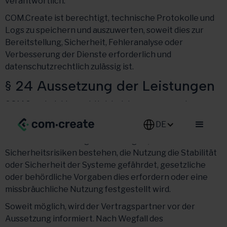
verantwortlich.
COM.Create ist berechtigt, technische Protokolle und
Logs zu speichern und auszuwerten, soweit dies zur
Bereitstellung, Sicherheit, Fehleranalyse oder
Verbesserung der Dienste erforderlich und
datenschutzrechtlich zulässig ist.
§ 24 Aussetzung der Leistungen
COM.Create ist berechtigt, Leistungen ganz oder
teilweise vorübergehend auszusetzen, wenn der
DE-DE
Vertragspartner trotz Mahnung und angemessener
Nachfrist mit Zahlungen in Verzug ist, konkrete
Sicherheitsrisiken bestehen, die Nutzung die Stabilität
oder Sicherheit der Systeme gefährdet, gesetzliche
oder behördliche Vorgaben dies erfordern oder eine
missbräuchliche Nutzung festgestellt wird.
Soweit möglich, wird der Vertragspartner vor der
Aussetzung informiert. Nach Wegfall des