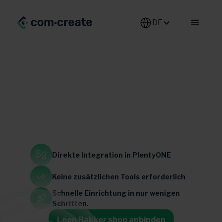
DE-DE
Home & Living
Direkte Integration
in PlentyONE
Belgien
Niederlande
Keine zusätzlichen
Tools erforderlich
Schnelle Einrichtung in
nur wenigen
Schritten.
Leen Bakker shop anbinden