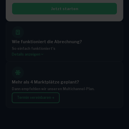
Jetzt starten
Wie funktioniert die Abrechnung?
So einfach funktioniert's
Details anzeigen
Du wählst ein Paket
Jedes Paket enthält ein festes monatliches Kontingent
Brauchst du mehr? Du zahlst nur die zusätzlichen
Aufträge
Mehr als 4 Marktplätze geplant?
Je größer dein Paket, desto günstiger der Preis pro
Dann empfehlen wir unseren Multichannel-Plan.
Zusatzauftrag
Termin vereinbaren
Monatlich kündbar – keine Mindestlaufzeit
TARIF
INKLUSIVE BESTELLUNGEN / MONAT
Starter
500
Growth
3.000