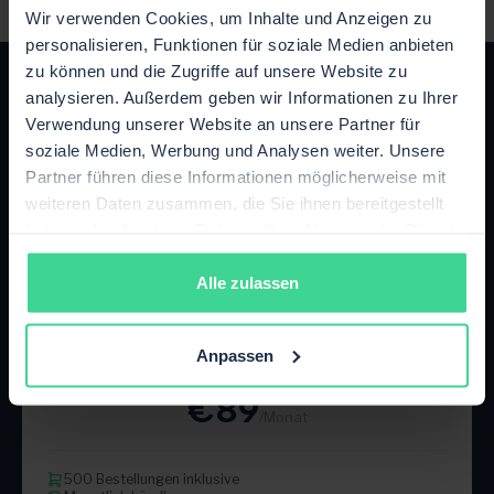
Wir verwenden Cookies, um Inhalte und Anzeigen zu
personalisieren, Funktionen für soziale Medien anbieten
zu können und die Zugriffe auf unsere Website zu
analysieren. Außerdem geben wir Informationen zu Ihrer
Verwendung unserer Website an unsere Partner für
soziale Medien, Werbung und Analysen weiter. Unsere
Partner führen diese Informationen möglicherweise mit
Das passende Paket für dein
weiteren Daten zusammen, die Sie ihnen bereitgestellt
Wachstum
haben oder die sie im Rahmen Ihrer Nutzung der Dienste
gesammelt haben.
Jederzeit flexibel upgraden oder kündigen.
Alle zulassen
Starter
Anpassen
Bis zu 500 Bestellungen / Monat
€89
/Monat
500 Bestellungen inklusive