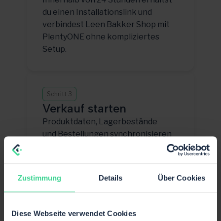
du einen Installationslink und
verbindest Leen Bakker Shop mit
PlentyONE ohne kompliziertes
Setup.
Schritt 3
Verkauf starten
Produktdaten, Lagerbestände
und Bestellungen synchronisieren
— damit du direkt auf Leen Bakker
Shop skalieren kannst.
Zustimmung
Details
Über Cookies
Diese Webseite verwendet Cookies