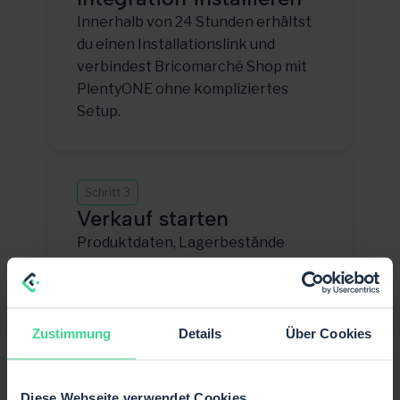
Innerhalb von 24 Stunden erhältst
du einen Installationslink und
verbindest Bricomarché Shop mit
PlentyONE ohne kompliziertes
Setup.
Schritt 3
Verkauf starten
Produktdaten, Lagerbestände
und Bestellungen synchronisieren
— damit du direkt auf Bricomarché
Shop skalieren kannst.
Zustimmung
Details
Über Cookies
Diese Webseite verwendet Cookies