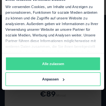
Wir verwenden Cookies, um Inhalte und Anzeigen zu
personalisieren, Funktionen für soziale Medien anbieten
zu können und die Zugriffe auf unsere Website zu
analysieren. Außerdem geben wir Informationen zu Ihrer
Verwendung unserer Website an unsere Partner für
soziale Medien, Werbung und Analysen weiter. Unsere
Partner führen diese Informationen möglicherweise mit
Das passende Paket für dein
weiteren Daten zusammen, die Sie ihnen bereitgestellt
haben oder die sie im Rahmen Ihrer Nutzung der Dienste
Wachstum
gesammelt haben.
Jederzeit flexibel upgraden oder kündigen.
Alle zulassen
Starter
Anpassen
Bis zu 500 Bestellungen / Monat
€89
/Monat