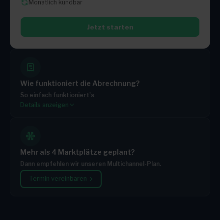
Monatlich kündbar
Jetzt starten
Wie funktioniert die Abrechnung?
So einfach funktioniert's
Details anzeigen
Du wählst ein Paket
Jedes Paket enthält ein festes monatliches Kontingent
Brauchst du mehr? Du zahlst nur die zusätzlichen
Aufträge
Mehr als 4 Marktplätze geplant?
Je größer dein Paket, desto günstiger der Preis pro
Dann empfehlen wir unseren Multichannel-Plan.
Zusatzauftrag
Termin vereinbaren
Monatlich kündbar – keine Mindestlaufzeit
TARIF
INKLUSIVE BESTELLUNGEN / MONAT
Starter
500