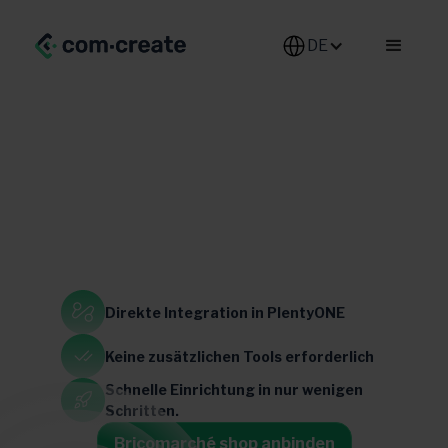
DE-DE
Home & Garden
Direkte Integration
in PlentyONE
Frankreich
Keine zusätzlichen
Tools erforderlich
Schnelle Einrichtung in
nur wenigen
Schritten.
Bricomarché shop anbinden