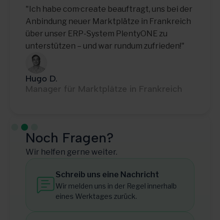
 habe com·create beauftragt, uns bei der
"Mit com·
ndung neuer Marktplätze in Frankreich
zuverlässi
 unser ERP-System PlentyONE zu
reibungsl
rstützen – und war rundum zufrieden!"
 D.
Thomas 
ger für Marktplätze in Frankreich
Teamleite
Slide 3 of 3.
Noch Fragen?
Wir helfen gerne weiter.
Schreib uns eine Nachricht
Wir melden uns in der Regel innerhalb
eines Werktages zurück.