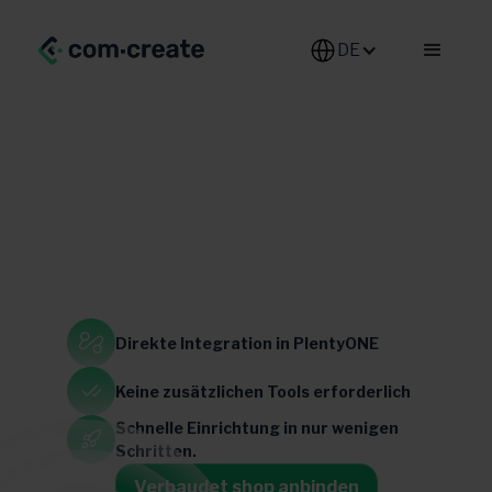
DE-DE
DIY
Fashion & Shoes
Home & Garden
Home & Living
Direkte Integration
in PlentyONE
Deutschland
Österreich
Belgien
Frankreich
Portugal
Spanien
Schweiz
Keine zusätzlichen
Tools erforderlich
Schnelle Einrichtung in
nur wenigen
Schritten.
Verbaudet shop anbinden