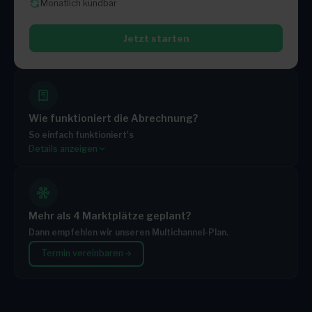
Monatlich kündbar
Jetzt starten
Wie funktioniert die Abrechnung?
So einfach funktioniert's
Details anzeigen
Du wählst ein Paket
Jedes Paket enthält ein festes monatliches Kontingent
Brauchst du mehr? Du zahlst nur die zusätzlichen
Aufträge
Mehr als 4 Marktplätze geplant?
Je größer dein Paket, desto günstiger der Preis pro
Dann empfehlen wir unseren Multichannel-Plan.
Zusatzauftrag
Termin vereinbaren
Monatlich kündbar – keine Mindestlaufzeit
TARIF
INKLUSIVE BESTELLUNGEN / MONAT
Starter
500