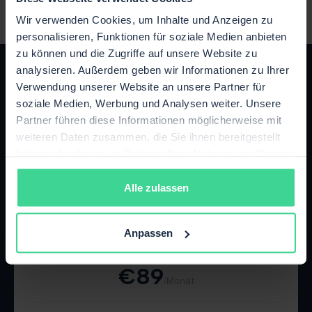
Wir verwenden Cookies, um Inhalte und Anzeigen zu
personalisieren, Funktionen für soziale Medien anbieten
zu können und die Zugriffe auf unsere Website zu
analysieren. Außerdem geben wir Informationen zu Ihrer
Verwendung unserer Website an unsere Partner für
soziale Medien, Werbung und Analysen weiter. Unsere
Partner führen diese Informationen möglicherweise mit
Das passende Paket für dein
weiteren Daten zusammen, die Sie ihnen bereitgestellt
haben oder die sie im Rahmen Ihrer Nutzung der Dienste
Wachstum
gesammelt haben.
Jederzeit flexibel upgraden oder kündigen.
Alle zulassen
Starter
Anpassen
Bis zu 500 Bestellungen / Monat
€89
/Monat