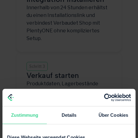
Innerhalb von 24 Stunden erhältst
du einen Installationslink und
verbindest Verbaudet Shop mit
PlentyONE ohne kompliziertes
Setup.
Schritt 3
Verkauf starten
Produktdaten, Lagerbestände
und Bestellungen synchronisieren
— damit du direkt auf Verbaudet
Shop skalieren kannst.
Zustimmung
Details
Über Cookies
Diese Webseite verwendet Cookies