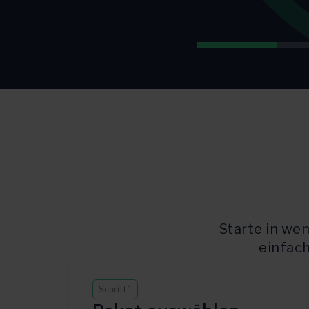
Starte in we
einfac
Schritt 1