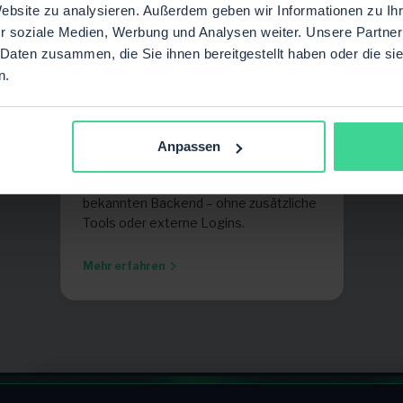
Website zu analysieren. Außerdem geben wir Informationen zu I
r soziale Medien, Werbung und Analysen weiter. Unsere Partner
 Daten zusammen, die Sie ihnen bereitgestellt haben oder die s
Direkt in PlentyONE
n.
integriert
Die Anbindung ist vollständig in
PlentyONE eingebettet.
Anpassen
Konfiguration, Steuerung und
Monitoring erfolgen direkt im
bekannten Backend – ohne zusätzliche
Tools oder externe Logins.
Mehr erfahren