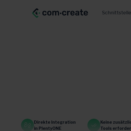
Schnittstell
Generalist
Frankreich
Direkte Integration
Keine zusätzli
in PlentyONE
Tools erforder