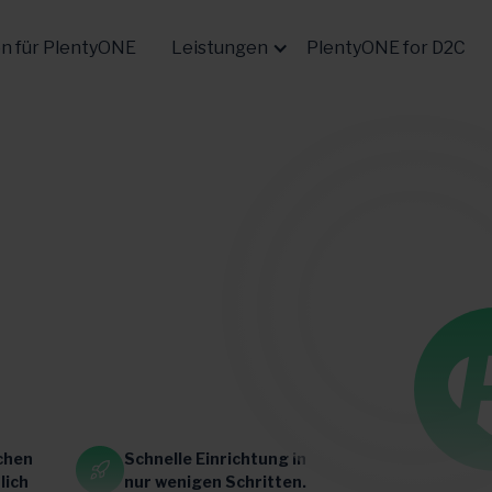
en für PlentyONE
Leistungen
PlentyONE for D2C
chen
Schnelle Einrichtung in
lich
nur wenigen Schritten.