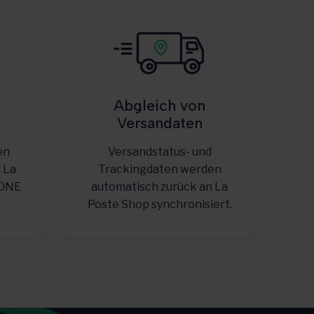
Abgleich von
Versandaten
en
Versandstatus- und
 La
Trackingdaten werden
yONE
automatisch zurück an La
Poste Shop synchronisiert.