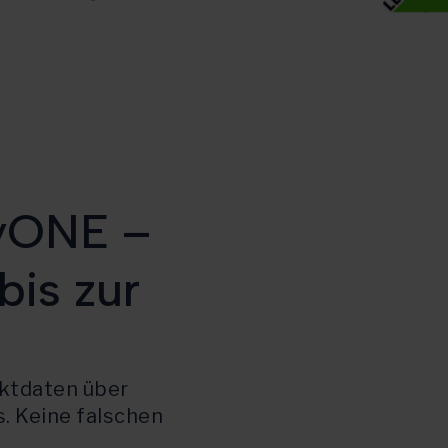
tyONE –
bis zur
uktdaten über
s. Keine falschen