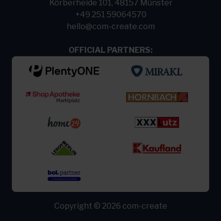
Körberheide 101, 48157 Münster
+49 251 59064570
hello@com-create.com
OFFICIAL PARTNERS:
Copyright © 2026 com-create