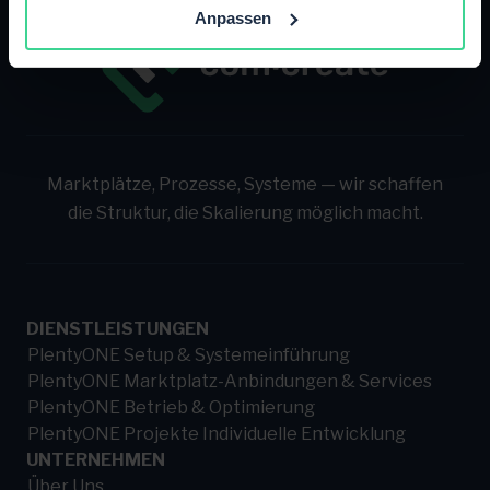
Anpassen
Marktplätze, Prozesse, Systeme — wir schaffen
die Struktur, die Skalierung möglich macht.
DIENSTLEISTUNGEN
PlentyONE Setup & Systemeinführung
PlentyONE Marktplatz-Anbindungen & Services
PlentyONE Betrieb & Optimierung
PlentyONE Projekte Individuelle Entwicklung
UNTERNEHMEN
Über Uns