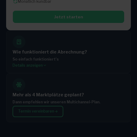
Monatlich kündbar
Jetzt starten
Wie funktioniert die Abrechnung?
So einfach funktioniert's
Details anzeigen
Du wählst ein Paket
Jedes Paket enthält ein festes monatliches Kontingent
Brauchst du mehr? Du zahlst nur die zusätzlichen
Aufträge
Mehr als 4 Marktplätze geplant?
Je größer dein Paket, desto günstiger der Preis pro
Dann empfehlen wir unseren Multichannel-Plan.
Zusatzauftrag
Termin vereinbaren
Monatlich kündbar – keine Mindestlaufzeit
TARIF
INKLUSIVE BESTELLUNGEN / MONAT
Starter
500