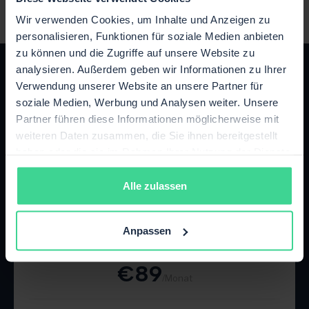
Wir verwenden Cookies, um Inhalte und Anzeigen zu
personalisieren, Funktionen für soziale Medien anbieten
zu können und die Zugriffe auf unsere Website zu
analysieren. Außerdem geben wir Informationen zu Ihrer
Verwendung unserer Website an unsere Partner für
soziale Medien, Werbung und Analysen weiter. Unsere
Partner führen diese Informationen möglicherweise mit
Das passende Paket für dein
weiteren Daten zusammen, die Sie ihnen bereitgestellt
haben oder die sie im Rahmen Ihrer Nutzung der Dienste
Wachstum
gesammelt haben.
Jederzeit flexibel upgraden oder kündigen.
Alle zulassen
Starter
Anpassen
Bis zu 500 Bestellungen / Monat
€89
/Monat