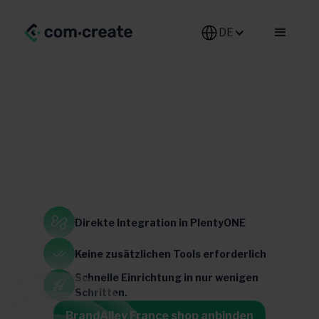
DE-DE
Fashion & Shoes
Direkte Integration
in PlentyONE
Keine zusätzlichen
Tools erforderlich
Frankreich
Schnelle Einrichtung in
nur wenigen
Schritten.
BrandAlley France shop anbinden