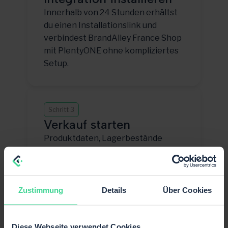
Innerhalb von 24 Stunden erhältst
du einen Installationslink und
verbindest BrandAlley France Shop
mit PlentyONE ohne kompliziertes
Setup.
Schritt 3
Verkauf starten
Produktdaten, Lagerbestände
und Bestellungen synchronisieren
— damit du direkt auf BrandAlley
France Shop skalieren kannst.
Zustimmung
Details
Über Cookies
Diese Webseite verwendet Cookies