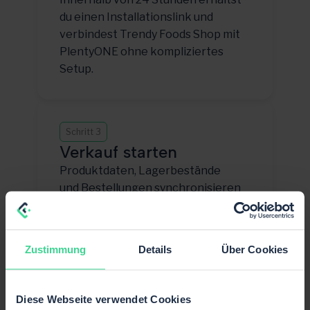
du einen Installationslink und
verbindest Trendy Foods Shop mit
PlentyONE ohne kompliziertes
Setup.
Schritt 3
Verkauf starten
Produktdaten, Lagerbestände
und Bestellungen synchronisieren
— damit du direkt auf Trendy
Foods Shop skalieren kannst.
Zustimmung
Details
Über Cookies
Diese Webseite verwendet Cookies