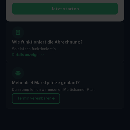
Jetzt starten
Wie funktioniert die Abrechnung?
So einfach funktioniert's
Details anzeigen
Du wählst ein Paket
Jedes Paket enthält ein festes monatliches Kontingent
Brauchst du mehr? Du zahlst nur die zusätzlichen
Aufträge
Mehr als 4 Marktplätze geplant?
Je größer dein Paket, desto günstiger der Preis pro
Dann empfehlen wir unseren Multichannel-Plan.
Zusatzauftrag
Termin vereinbaren
Monatlich kündbar – keine Mindestlaufzeit
TARIF
INKLUSIVE BESTELLUNGEN / MONAT
Starter
500
Growth
3.000