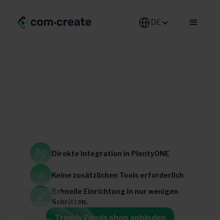
DE-DE
Food
Direkte Integration
in PlentyONE
Belgien
Luxemburg
Keine zusätzlichen
Tools erforderlich
Schnelle Einrichtung in
nur wenigen
Schritten.
Trendy Foods shop anbinden