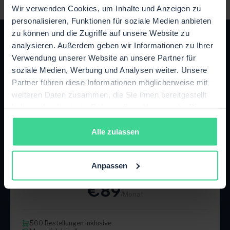
Wir verwenden Cookies, um Inhalte und Anzeigen zu
personalisieren, Funktionen für soziale Medien anbieten
zu können und die Zugriffe auf unsere Website zu
analysieren. Außerdem geben wir Informationen zu Ihrer
Verwendung unserer Website an unsere Partner für
soziale Medien, Werbung und Analysen weiter. Unsere
Partner führen diese Informationen möglicherweise mit
Das passende Paket für dein
weiteren Daten zusammen, die Sie ihnen bereitgestellt
Wachstum
haben oder die sie im Rahmen Ihrer Nutzung der Dienste
gesammelt haben.
Jederzeit flexibel upgraden oder kündigen.
Alle zulassen
Starter
Anpassen
Bis zu 500 Bestellungen / Monat
€89
/Monat
500 Bestellungen inklusive